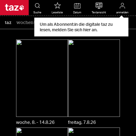
Suche
Leseliste
Datum
Textansicht
anmelden
taz
wochentaz
le monde diplomatique
Um als Abonnent:in die digitale taz zu
lesen, melden Sie sich hier an.
woche, 8. - 14.8.26
freitag, 7.8.26